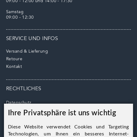
09:00 - 12:00 und 14:00 - 17:30
Samstag
09:00 - 12:30
SERVICE UND INFOS
Versand & Lieferung
Retoure
Kontakt
RECHTLICHES
Datenschutz
AGB
Ihre Privatsphäre ist uns wichtig
Impressum
Cookie Hinweise
Diese Website verwendet Cookies und Targeting
Technologien, um Ihnen ein besseres Internet-