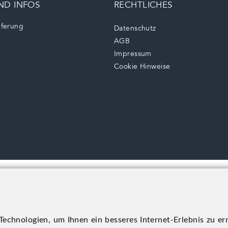
ND INFOS
RECHTLICHES
eferung
Datenschutz
AGB
Impressum
Cookie Hinweise
Irrtümer und Druckfehler sowie alle Rechte vorbehalten.
© 2026 Alles Wild GmbH |
Werbeagentur Gössler & Sailer OG
echnologien, um Ihnen ein besseres Internet-Erlebnis zu er