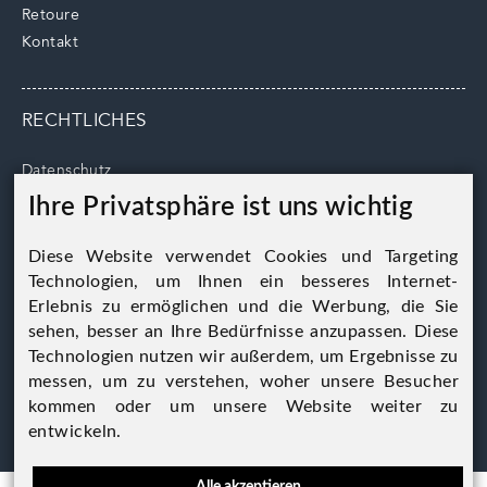
Retoure
Kontakt
RECHTLICHES
Datenschutz
AGB
Ihre Privatsphäre ist uns wichtig
Impressum
Cookie Hinweise
Diese Website verwendet Cookies und Targeting
Technologien, um Ihnen ein besseres Internet-
Erlebnis zu ermöglichen und die Werbung, die Sie
sehen, besser an Ihre Bedürfnisse anzupassen. Diese
Technologien nutzen wir außerdem, um Ergebnisse zu
Alles Wild GmbH
messen, um zu verstehen, woher unsere Besucher
A-8741 Eppenstein
kommen oder um unsere Website weiter zu
Eppenstein 5
entwickeln.
Alle akzeptieren