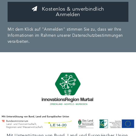
Kostenlos & unverbindlich
Anmelden
Mit dem Klick auf "Anmelden" stimmen Sie zu, dass wir Ihre
Informationen im Rahmen unserer Datenschutzbestimmungen
verarbeiten.
Mit Unterstützung von
Bund
,
Land
und
Europäischer Union
.